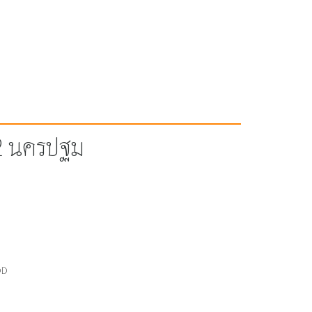
62 นครปฐม
DD