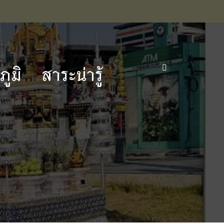
ูมิ
สาระน่ารู้