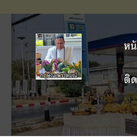
หน
ติ