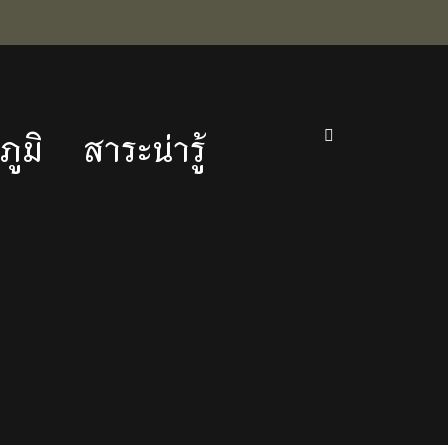
ูมิ
สาระน่ารู้