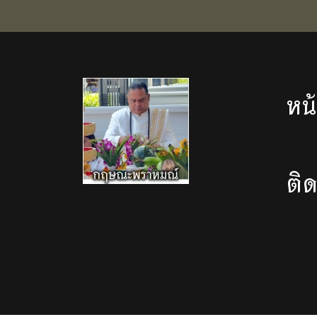
หน
ติ