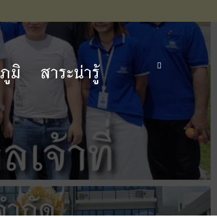
ูมิ
สาระน่ารู้
่