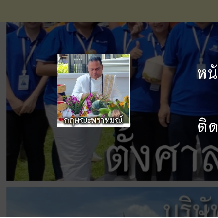
หน
ติ