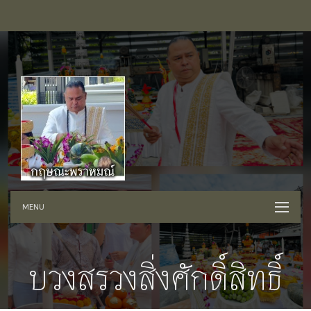
MENU
บวงสรวงสิ่งศักดิ์สิทธิ์