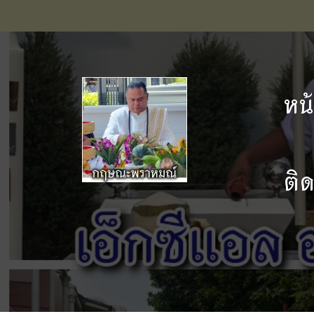
หน
ติ