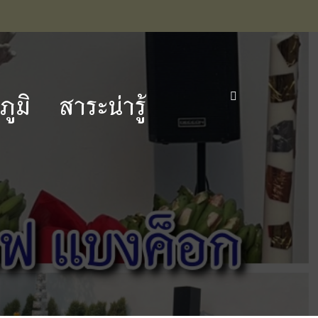
ูมิ
สาระน่ารู้