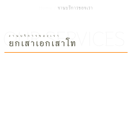
Home /
งานบริการของเรา
ยกเสาเอกเสาโท