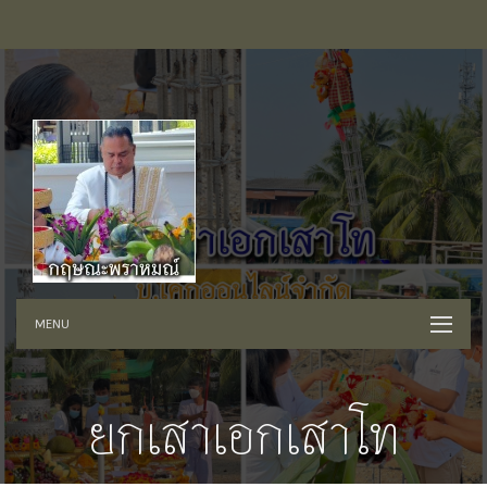
MENU
ยกเสาเอกเสาโท