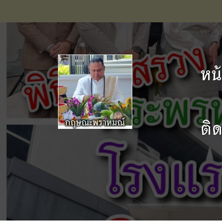
หน
ติ