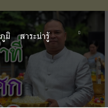
ูมิ
สาระน่ารู้