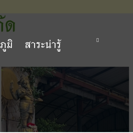
ูมิ
สาระน่ารู้