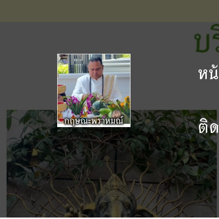
หน
ติ