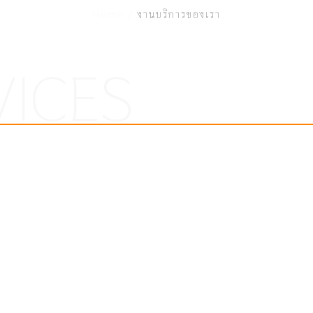
Home /
งานบริการของเรา