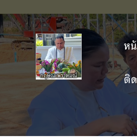
หน
ติ