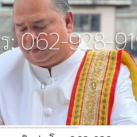
ท
ร
:
0
6
2
-
9
2
8
-
9
1