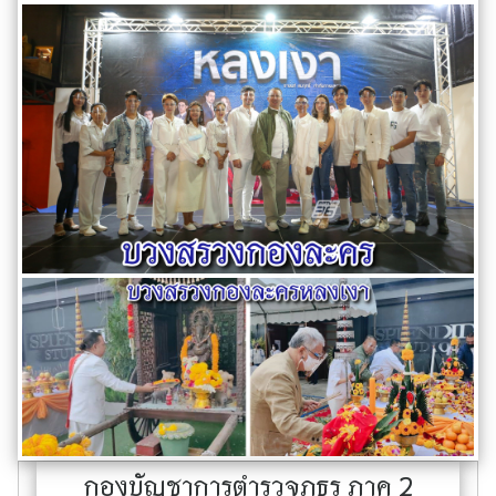
กองบัญชาการตำรวจภูธร ภาค 2