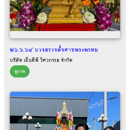
๒๖.๖.๖๙ บวงสรวงตั้งศาชพระพรหม
บริษัท เอ็นทีพี วิศวกรรม จำกัด
ดูภาพ