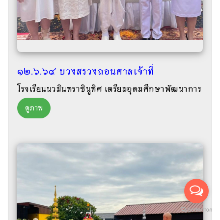
๑๒.๖.๖๙ บวงสรวงถอนศาลเจ้าที่
โรงเรียนนวมินทราชินูทิศ เตรียมอุดมศึกษาพัฒนาการ
ดูภาพ