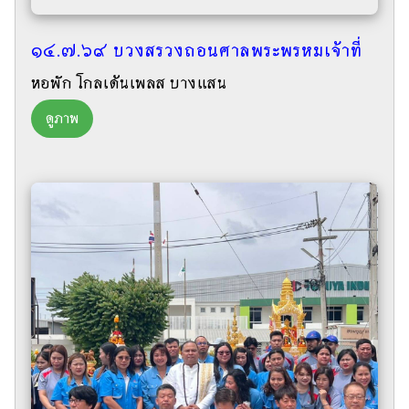
๑๔.๗.๖๙ บวงสรวงถอนศาลพระพรหมเจ้าที่
หอพัก โกลเด้นเพลส บางแสน
ดูภาพ