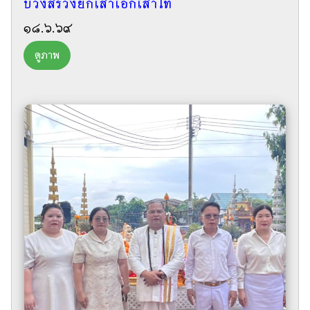
บวงสรวงยกเสาเอกเสาโท
๑๘.๖.๖๙
ดูภาพ