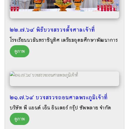
๒๒.๗.๖๙ พิธีบวงสรวงตั้งศาลเจ้าที่
โรงเรียนนวมินทราชินูทิศ เตรียมอุดมศึกษาพัฒนาการ
ดูภาพ
๒๑.๗.๖๙ บวงสรวงถอนศาลพระภูมิเจ้าที่
บริษัท พี แอนด์ เอ็น อินเตอร์ กรุ๊ป ซัพพลาย จำกัด
ดูภาพ