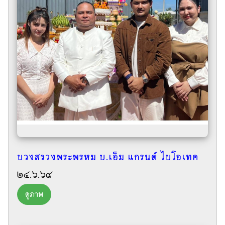
บวงสรวงพระพรหม บ.เอ็ม แกรนด์ ไบโอเทค
๒๔.๖.๖๙
ดูภาพ