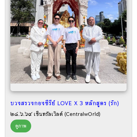
บวงสรวงกองซีรีย์ LOVE X 3 หลักสูตร (รัก)
๒๘.๖.๖๙ เซ็นทรัลเวิลด์ (CentralwOrld)
ดูภาพ