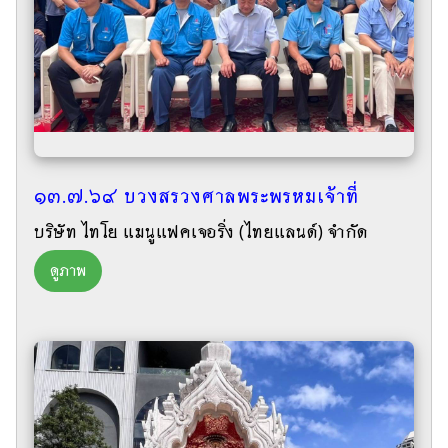
๑๓.๗.๖๙ บวงสรวงศาลพระพรหมเจ้าที่
บริษัท ไทโย แมนูแฟคเจอริ่ง (ไทยแลนด์) จำกัด
ดูภาพ