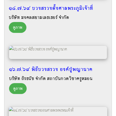
๑๘.๗.๖๙ บวงสรวงตั้งศาลพระภูมิเจ้าที่
บริษัท มงคลสยามเลธเธอร์ จำกัด
ดูภาพ
๑๖.๗.๖๙ พิธีบวงสรวง องค์ปู่พญานาค
บริษัท ถิรธนัช จำกัด สถาบันกวดวิชาครูหมอน
ดูภาพ