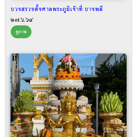
บวงสรวงตั้งศาลพระภูมิเจ้าที่ บางพลี
๒๗.๖.๖๙
ดูภาพ